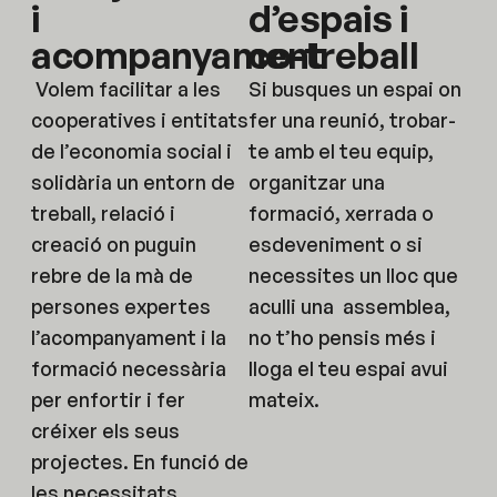
i
d’espais i
acompanyament
co-treball
Volem facilitar a les
Si busques un espai on
cooperatives i entitats
fer una reunió, trobar-
de l’economia social i
te amb el teu equip,
solidària un entorn de
organitzar una
treball, relació i
formació, xerrada o
creació on puguin
esdeveniment o si
rebre de la mà de
necessites un lloc que
persones expertes
aculli una assemblea,
l’acompanyament i la
no t’ho pensis més i
formació necessària
lloga el teu espai avui
per enfortir i fer
mateix.
créixer els seus
projectes. En funció de
les necessitats,