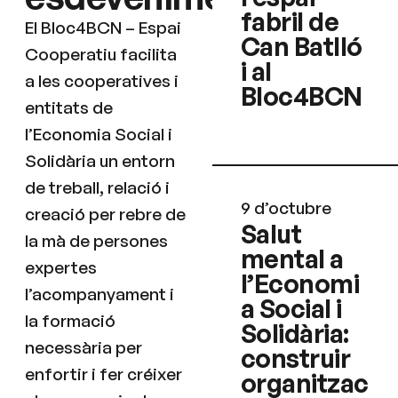
fabril de
El Bloc4BCN – Espai
Can Batlló
Cooperatiu facilita
i al
a les cooperatives i
Bloc4BCN
entitats de
l’Economia Social i
Solidària un entorn
de treball, relació i
9 d’octubre
creació per rebre de
Salut
la mà de persones
mental a
expertes
l’Economi
l’acompanyament i
a Social i
la formació
Solidària:
necessària per
construir
enfortir i fer créixer
organitzac