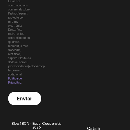
Enviar-te
comunicacions
comercials sobre
l’estat d’aquest
projecte per
mitjans
electrònics.
Drets: Pots
retirar el teu
consentiment en
qualsevol
moment, a més
d’accedir,
rectificar,
suprimir les teves
dades al correu:
protecciodades@bloc4.coop.
Informació
addicional:
Política de
Privacitat
.
Enviar
Bloc4BCN - Espai Cooperatiu
2026
Català