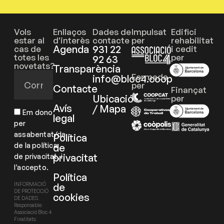
Vols
Enllaços
Dades de
Impulsat
Edifici
estar al
d'interès
contacte
per
rehabilitat
Agenda
931 22
cas de
i cedit
totes les
per
92 63
novetats?
Transparència
Formada
info@bloc4.coop
per
Contacte
Finançat
Ubicació
per
Avís
/ Mapa
Em dono
legal
per
assabentat/da
Política
de la política
de
privacitat
de privacitat, i
l’accepto.
Política
de
INFORMACIÓ
DE PROTECCIÓ
cookies
DE DADES.
Responsable:
Associació Bloc 4
Finalitats: