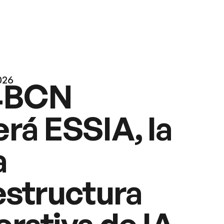
026
4BCN
rá ESSIA, la
a
estructura
rativa de IA