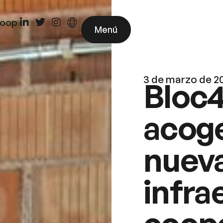
coop
Menú
3 de marzo de 2
Bloc
acoge
nuev
infra
coope