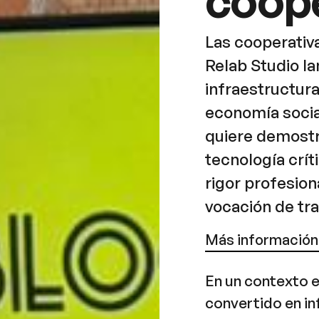
Las cooperativa
Relab Studio la
infraestructura 
economía social
quiere demostr
tecnología crít
rigor profesion
vocación de tr
Más información
En un contexto en
convertido en in