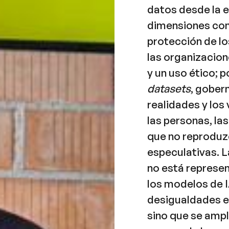
datos desde la e
dimensiones com
protección de lo
las organizacion
y un uso ético; p
datasets
, gober
realidades y los
las personas, la
que no reproduzc
especulativas. L
no está represen
los modelos de I
desigualdades e
sino que se ampl