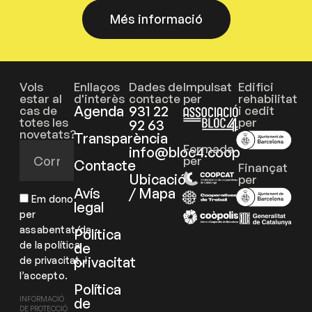
Més informació
Vols
Enllaços
Dades de
Impulsat
Edifici
estar al
d'interès
contacte
per
rehabilitat
Agenda
931 22
cas de
i cedit
totes les
per
92 63
novetats?
Transparència
Formada
info@bloc4.coop
per
Contacte
Finançat
Ubicació
per
Avís
/ Mapa
Em dono
legal
per
assabentat/da
Política
de la política
de
privacitat
de privacitat, i
l’accepto.
Política
de
INFORMACIÓ
DE PROTECCIÓ