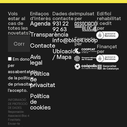
Vols
Enllaços
Dades de
Impulsat
Edifici
estar al
d'interès
contacte
per
rehabilitat
Agenda
931 22
cas de
i cedit
totes les
per
92 63
novetats?
Transparència
Formada
info@bloc4.coop
per
Contacte
Finançat
Ubicació
per
Avís
/ Mapa
Em dono
legal
per
assabentat/da
Política
de la política
de
privacitat
de privacitat, i
l’accepto.
Política
de
INFORMACIÓ
DE PROTECCIÓ
cookies
DE DADES.
Responsable:
Associació Bloc 4
Finalitats:
Enviar-te