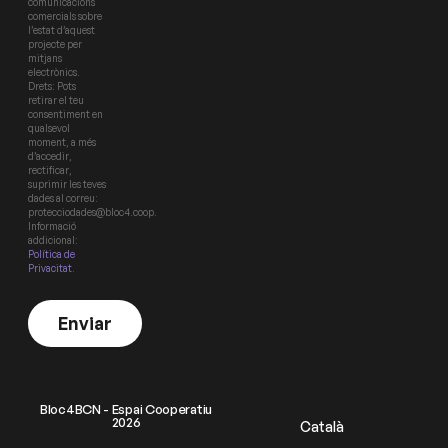
comunicacions
comercials sobre
l’estat d’aquest
projecte per
mitjans
electrònics.
Drets: Pots
retirar el teu
consentiment en
qualsevol
moment, a més
d’accedir,
rectificar,
suprimir les teves
dades al correu:
protecciodades@bloc4.coop.
Informació
addicional:
Política de
Privacitat
.
Enviar
Bloc4BCN - Espai Cooperatiu
2026
Català