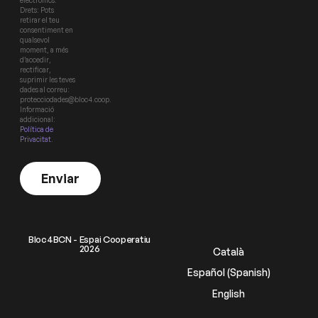
electrònics.
Drets: Pots
retirar el teu
consentiment en
qualsevol
moment, a més
d’accedir,
rectificar,
suprimir les teves
dades al correu:
protecciodades@bloc4.coop.
Informació
addicional:
Política de
Privacitat
.
Enviar
Bloc4BCN - Espai Cooperatiu
2026
Català
Español
(
Spanish
)
English