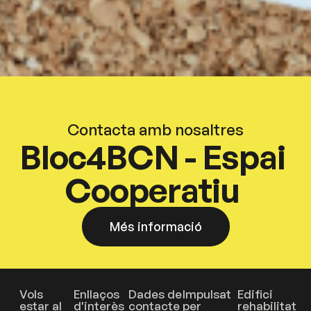
Contacta amb nosaltres
Bloc4BCN - Espai
Cooperatiu
Més informació
Vols
Enllaços
Dades de
Impulsat
Edifici
estar al
d'interès
contacte
per
rehabilitat