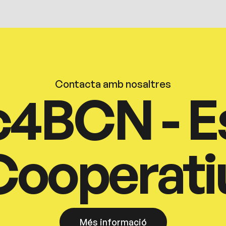
Contacta amb nosaltres
c4BCN - E
Cooperati
Més informació