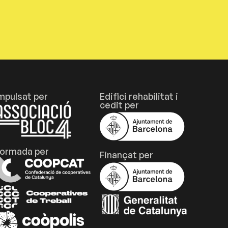
mpulsat per
Edifici rehabilitat i
cedit per
ormada per
Finançat per