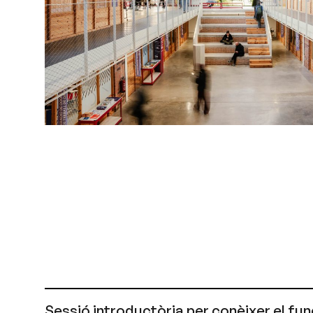
Sessió introductòria per conèixer el f