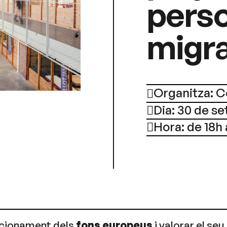
pers
migr
Organitza: C
Dia: 30 de s
Hora: de 18h 
uncionament dels
fons europeus
i valorar el seu