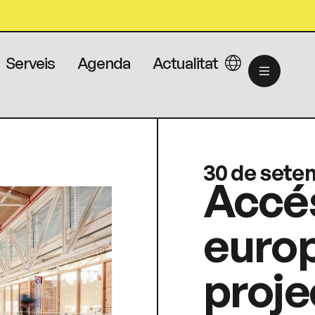
Serveis
Agenda
Actualitat
30 de sete
Accés
europ
proje