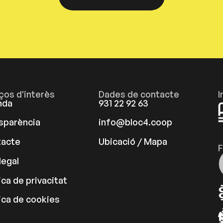
aços d'interès
Dades de contacte
I
nda
931 22 92 63
sparència
info@bloc4.coop
acte
Ubicació / Mapa
F
legal
ica de privacitat
tica de cookies