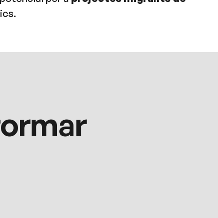
ics.
formar