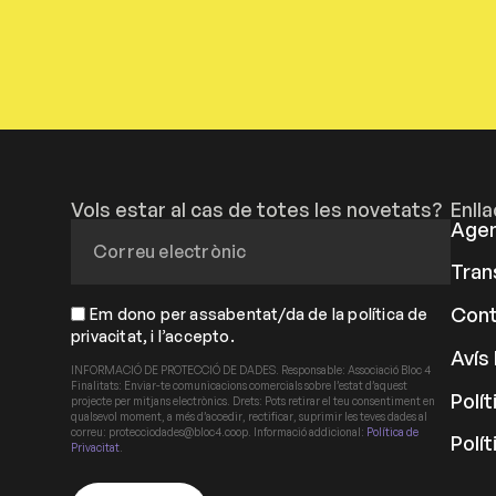
Vols estar al cas de totes les novetats?
Enll
Age
Tran
Cont
Em dono per assabentat/da de la política de
privacitat, i l’accepto.
Avís 
INFORMACIÓ DE PROTECCIÓ DE DADES. Responsable: Associació Bloc 4
Finalitats: Enviar-te comunicacions comercials sobre l’estat d’aquest
Polít
projecte per mitjans electrònics. Drets: Pots retirar el teu consentiment en
qualsevol moment, a més d’accedir, rectificar, suprimir les teves dades al
correu: protecciodades@bloc4.coop. Informació addicional:
Política de
Polí
Privacitat
.