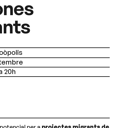
ones
ants
oòpolis
etembre
a 20h
 potencial per a
projectes migrants de