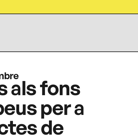
mbre
 als fons
eus per a
ctes de