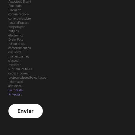
Associació Bloc 4
Finalitats:
Enviar-te
comunicacions
comercials sobre
l’estat d’aquest
projecte per
mitjans
electrònics.
Drets: Pots
retirar el teu
consentiment en
qualsevol
moment, a més
d’accedir,
rectificar,
suprimir les teves
dades al correu:
protecciodades@bloc4.coop.
Informació
addicional:
Política de
Privacitat
.
Enviar