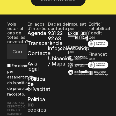
Vols
Enllaços
Dades de
Impulsat
Edifici
estar al
d'interès
contacte
per
rehabilitat
Agenda
931 22
cas de
i cedit
totes les
per
92 63
novetats?
Transparència
Formada
info@bloc4.coop
per
Contacte
Finançat
Ubicació
per
Avís
/ Mapa
Em dono
legal
per
assabentat/da
Política
de la política
de
privacitat
de privacitat, i
l’accepto.
Política
de
INFORMACIÓ
DE PROTECCIÓ
cookies
DE DADES.
Responsable: