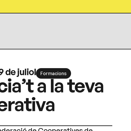
9 de juliol
Formacions
ia’t a la teva
rativa
ederació de Cooperatives de