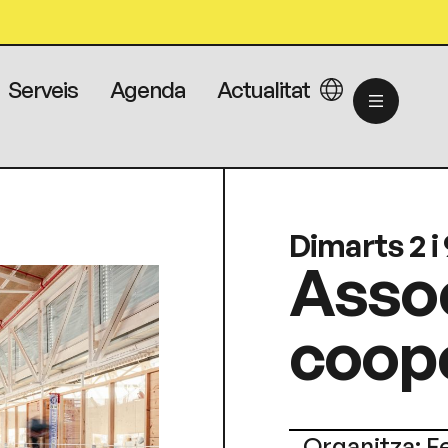
Serveis
Agenda
Actualitat
Dimarts 2 i 
Assoc
coope
Organitza: F