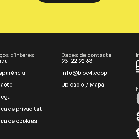
aços d'interès
Dades de contacte
I
nda
931 22 92 63
sparència
info@bloc4.coop
acte
Ubicació / Mapa
F
legal
ica de privacitat
tica de cookies