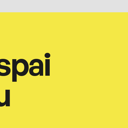
spai
u