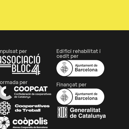
mpulsat per
Edifici rehabilitat i
cedit per
ormada per
Finançat per