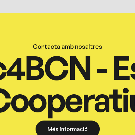
Contacta amb nosaltres
c4BCN - E
Cooperati
Més informació