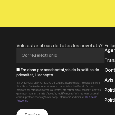
Vols estar al cas de totes les novetats?
Enll
Age
Tran
Cont
Em dono per assabentat/da de la política de
privacitat, i l’accepto.
Avís 
INFORMACIÓ DE PROTECCIÓ DE DADES. Responsable: Associació Bloc 4
Finalitats: Enviar-te comunicacions comercials sobre l’estat d’aquest
Polít
projecte per mitjans electrònics. Drets: Pots retirar el teu consentiment en
qualsevol moment, a més d’accedir, rectificar, suprimir les teves dades al
correu: protecciodades@bloc4.coop. Informació addicional:
Política de
Polí
Privacitat
.