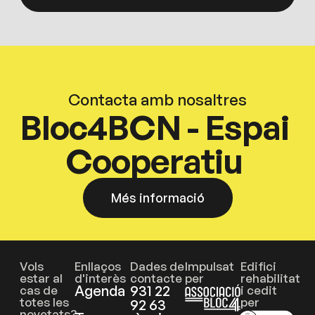
Contacta amb nosaltres
Bloc4BCN - Espai
Cooperatiu
Més informació
Vols
Enllaços
Dades de
Impulsat
Edifici
estar al
d'interès
contacte
per
rehabilitat
Agenda
931 22
cas de
i cedit
totes les
per
92 63
novetats?