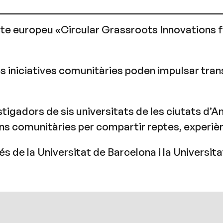
ecte europeu «Circular Grassroots Innovations 
es iniciatives comunitàries poden impulsar tran
stigadors de sis universitats de les ciutats d
omunitàries per compartir reptes, experièncie
vés de la Universitat de Barcelona i la Univers