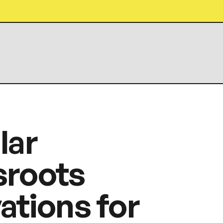
lar
sroots
ations for