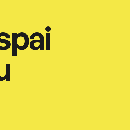
spai
u