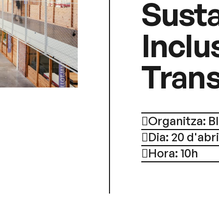
Susta
Inclu
Trans
Organitza: 
Dia: 20 d'abri
Hora: 10h