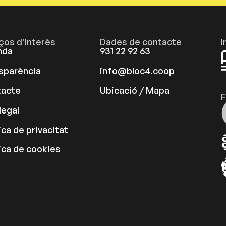
aços d'interès
Dades de contacte
I
nda
931 22 92 63
sparència
info@bloc4.coop
acte
Ubicació / Mapa
F
legal
ica de privacitat
tica de cookies