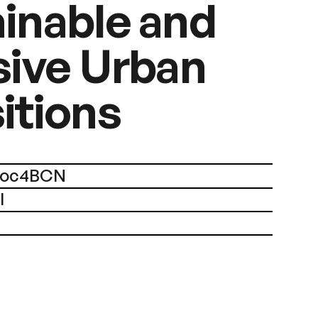
inable and
sive Urban
itions
Bloc4BCN
l