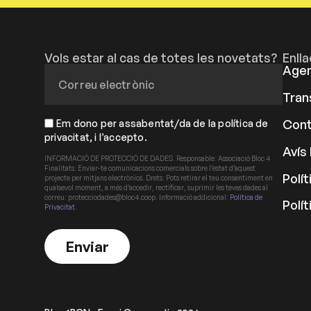
Vols estar al cas de totes les novetats?
Enll
Age
Tran
Cont
Em dono per assabentat/da de la política de
privacitat, i l’accepto.
Avís 
INFORMACIÓ DE PROTECCIÓ DE DADES. Responsable: Associació Bloc 4
Finalitats: Enviar-te comunicacions comercials sobre l’estat d’aquest
Polít
projecte per mitjans electrònics. Drets: Pots retirar el teu consentiment en
qualsevol moment, a més d’accedir, rectificar, suprimir les teves dades al
correu: protecciodades@bloc4.coop. Informació addicional:
Política de
Polí
Privacitat
.
Enviar