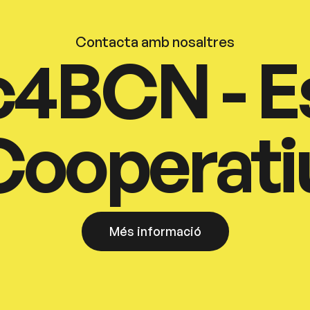
Contacta amb nosaltres
c4BCN - E
Cooperati
Més informació