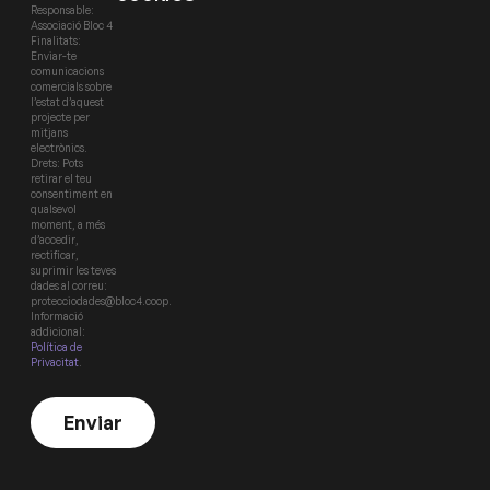
Responsable:
Associació Bloc 4
Finalitats:
Enviar-te
comunicacions
comercials sobre
l’estat d’aquest
projecte per
mitjans
electrònics.
Drets: Pots
retirar el teu
consentiment en
qualsevol
moment, a més
d’accedir,
rectificar,
suprimir les teves
dades al correu:
protecciodades@bloc4.coop.
Informació
addicional:
Política de
Privacitat
.
Enviar