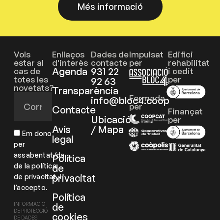
Més informació
Vols
Enllaços
Dades de
Impulsat
Edifici
estar al
d'interès
contacte
per
rehabilitat
Agenda
931 22
cas de
i cedit
totes les
per
92 63
novetats?
Transparència
Formada
info@bloc4.coop
per
Contacte
Finançat
Ubicació
per
Avís
/ Mapa
Em dono
legal
per
assabentat/da
Política
de la política
de
privacitat
de privacitat, i
l’accepto.
Política
de
INFORMACIÓ
DE PROTECCIÓ
cookies
DE DADES.