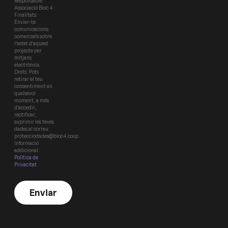
Responsable:
Associació Bloc 4
Finalitats:
Enviar-te
comunicacions
comercials sobre
l’estat d’aquest
projecte per
mitjans
electrònics.
Drets: Pots
retirar el teu
consentiment en
qualsevol
moment, a més
d’accedir,
rectificar,
suprimir les teves
dades al correu:
protecciodades@bloc4.coop.
Informació
addicional:
Política de
Privacitat
.
Enviar