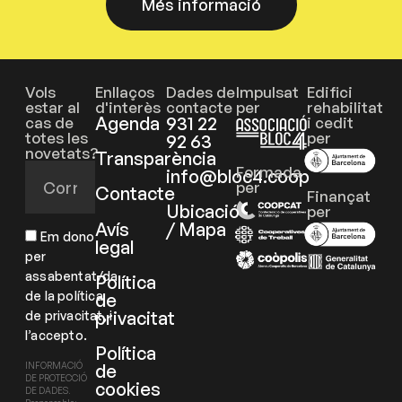
Més informació
Vols
Enllaços
Dades de
Impulsat
Edifici
estar al
d'interès
contacte
per
rehabilitat
Agenda
931 22
cas de
i cedit
totes les
per
92 63
novetats?
Transparència
Formada
info@bloc4.coop
per
Contacte
Finançat
Ubicació
per
Avís
/ Mapa
Em dono
legal
per
assabentat/da
Política
de la política
de
privacitat
de privacitat, i
l’accepto.
Política
de
INFORMACIÓ
DE PROTECCIÓ
cookies
DE DADES.