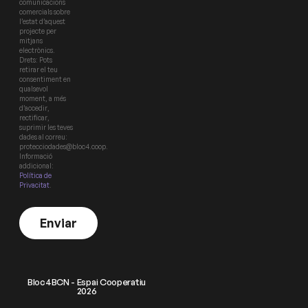
comunicacions
comercials sobre
l’estat d’aquest
projecte per
mitjans
electrònics.
Drets: Pots
retirar el teu
consentiment en
qualsevol
moment, a més
d’accedir,
rectificar,
suprimir les teves
dades al correu:
protecciodades@bloc4.coop.
Informació
addicional:
Política de
Privacitat
.
Enviar
Bloc4BCN - Espai Cooperatiu
2026