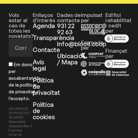
Vols
Enllaços
Dades de
Impulsat
Edifici
estar al
d'interès
contacte
per
rehabilitat
Agenda
931 22
cas de
i cedit
totes les
per
92 63
novetats?
Transparència
Formada
info@bloc4.coop
per
Contacte
Finançat
Ubicació
per
Avís
/ Mapa
Em dono
legal
per
assabentat/da
Política
de la política
de
privacitat
de privacitat, i
l’accepto.
Política
de
INFORMACIÓ
DE PROTECCIÓ
cookies
DE DADES.
Responsable:
Associació Bloc 4
Finalitats:
Enviar-te