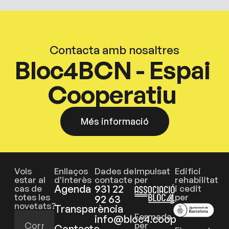
Contacta amb nosaltres
Bloc4BCN - Espai
Cooperatiu
Més informació
Vols
Enllaços
Dades de
Impulsat
Edifici
estar al
d'interès
contacte
per
rehabilitat
Agenda
931 22
cas de
i cedit
totes les
per
92 63
novetats?
Transparència
Formada
info@bloc4.coop
per
Contacte