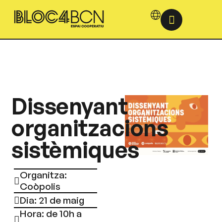
Dissenyant
organitzacions
sistèmiques
Organitza:
Coòpolis
Dia: 21 de maig
Hora: de 10h a