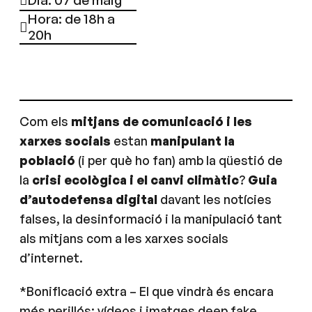
Dia: 07 de maig
Hora: de 18h a
20h
Com els
mitjans de comunicació i les
xarxes socials
estan
manipulant la
població
(i per què ho fan) amb la qüestió de
la
crisi ecològica i el canvi climàtic
?
Guia
d’autodefensa digital
davant les notícies
falses, la desinformació i la manipulació tant
als mitjans com a les xarxes socials
d’internet.
*Bonificació extra – El que vindrà és encara
més perillós: vídeos i imatges deep fake