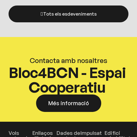
Tots els esdeveniments
Contacta amb nosaltres
Bloc4BCN - Espai
Cooperatiu
Més informació
Vols
Enllaços
Dades de
Impulsat
Edifici