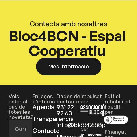
Contacta amb nosaltres
Bloc4BCN - Espai
Cooperatiu
Més informació
Vols
Enllaços
Dades de
Impulsat
Edifici
estar al
d'interès
contacte
per
rehabilitat
Agenda
931 22
cas de
i cedit
totes les
per
92 63
novetats?
Transparència
Formada
info@bloc4.coop
per
Contacte
Finançat
Ubicació
per