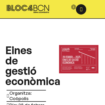
Eines
de
gestió
econòmica
Organitza:
Coòpolis