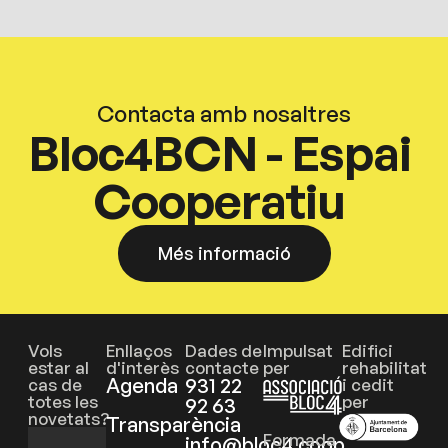
Contacta amb nosaltres
Bloc4BCN - Espai
Cooperatiu
Més informació
Vols
Enllaços
Dades de
Impulsat
Edifici
estar al
d'interès
contacte
per
rehabilitat
Agenda
931 22
cas de
i cedit
totes les
per
92 63
novetats?
Transparència
Formada
info@bloc4.coop