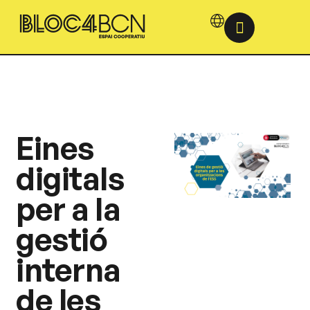
Eines
digitals
per a la
gestió
interna
de les