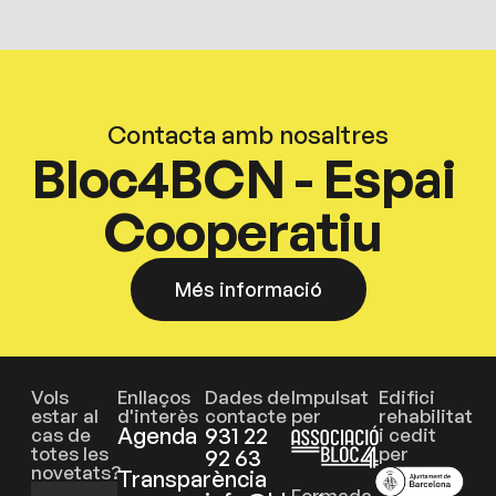
Contacta amb nosaltres
Bloc4BCN - Espai
Cooperatiu
Més informació
Vols
Enllaços
Dades de
Impulsat
Edifici
estar al
d'interès
contacte
per
rehabilitat
Agenda
931 22
cas de
i cedit
totes les
per
92 63
novetats?
Transparència
Formada