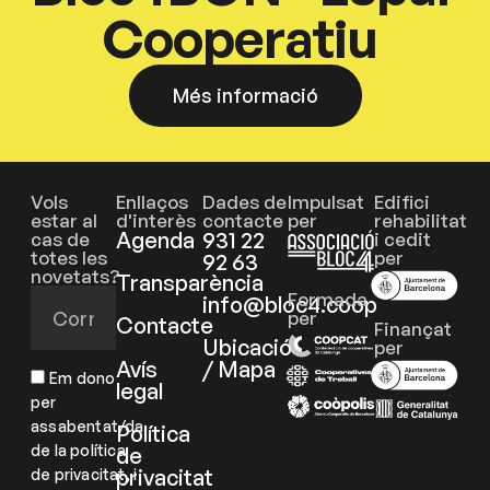
Cooperatiu
Més informació
Vols
Enllaços
Dades de
Impulsat
Edifici
estar al
d'interès
contacte
per
rehabilitat
Agenda
931 22
cas de
i cedit
totes les
per
92 63
novetats?
Transparència
Formada
info@bloc4.coop
per
Contacte
Finançat
Ubicació
per
Avís
/ Mapa
Em dono
legal
per
assabentat/da
Política
de la política
de
privacitat
de privacitat, i