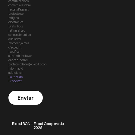
comunicacions
comercials sobre
l’estat d’aquest
projecte per
mitjans
electrònics.
Drets: Pots
retirar el teu
consentiment en
qualsevol
moment, a més
d’accedir,
rectificar,
suprimir les teves
dades al correu:
protecciodades@bloc4.coop.
Informació
addicional:
Política de
Privacitat
.
Enviar
Bloc4BCN - Espai Cooperatiu
2026