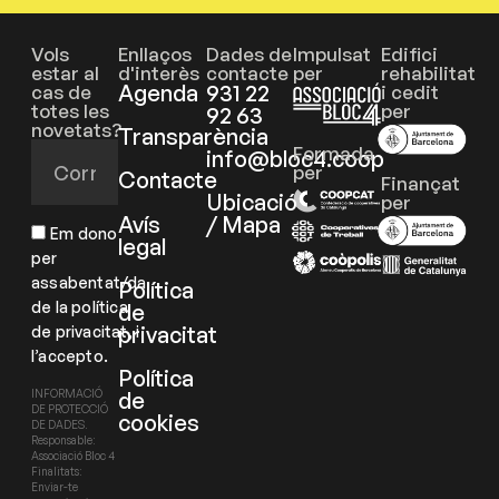
Vols
Enllaços
Dades de
Impulsat
Edifici
estar al
d'interès
contacte
per
rehabilitat
Agenda
931 22
cas de
i cedit
totes les
per
92 63
novetats?
Transparència
Formada
info@bloc4.coop
per
Contacte
Finançat
Ubicació
per
Avís
/ Mapa
Em dono
legal
per
assabentat/da
Política
de la política
de
privacitat
de privacitat, i
l’accepto.
Política
de
INFORMACIÓ
DE PROTECCIÓ
cookies
DE DADES.
Responsable:
Associació Bloc 4
Finalitats:
Enviar-te