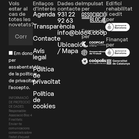
Vols
Enllaços
Dades de
Impulsat
Edifici
estar al
d'interès
contacte
per
rehabilitat
Agenda
931 22
cas de
i cedit
totes les
per
92 63
novetats?
Transparència
Formada
info@bloc4.coop
per
Contacte
Finançat
Ubicació
per
Avís
/ Mapa
Em dono
legal
per
assabentat/da
Política
de la política
de
privacitat
de privacitat, i
l’accepto.
Política
de
INFORMACIÓ
DE PROTECCIÓ
cookies
DE DADES.
Responsable:
Associació Bloc 4
Finalitats:
Enviar-te
comunicacions
comercials sobre
l’estat d’aquest