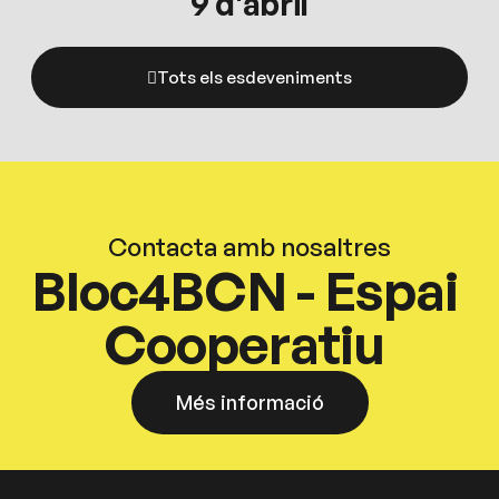
9 d'abril
Tots els esdeveniments
Contacta amb nosaltres
Bloc4BCN - Espai
Cooperatiu
Més informació