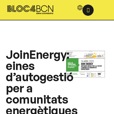
JoinEnergy:
eines
d’autogestió
per a
comunitats
energètiques