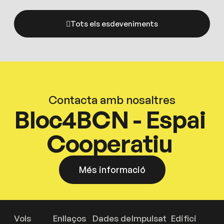
Tots els esdeveniments
Contacta amb nosaltres
Bloc4BCN - Espai
Cooperatiu
Més informació
Vols
Enllaços
Dades de
Impulsat
Edifici