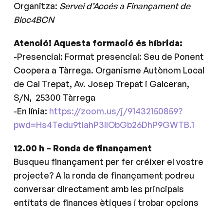
Organitza:
Servei d’Accés a Finançament de
Bloc4BCN
Atenció!
Aquesta formació és híbrida:
-Presencial: Format presencial: Seu de Ponent
Coopera a Tàrrega. Organisme Autònom Local
de Cal Trepat, Av. Josep Trepat i Galceran,
S/N, 25300 Tàrrega
-En línia:
https://zoom.us/j/91432150859?
pwd=Hs4Tedu9tIahP3lIObGb26DhP9GWTB.1
12.00 h – Ronda de finançament
Busqueu finançament per fer créixer el vostre
projecte? A la ronda de finançament podreu
conversar directament amb les principals
entitats de finances ètiques i trobar opcions