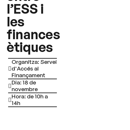
l’ESS i
les
finances
ètiques
Organitza: Servei
d'Accés al
Finançament
Dia: 18 de
novembre
Hora: de 10h a
14h