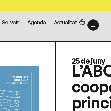
Serveis
Agenda
Actualitat
25 de juny
L’ABC
coope
princ