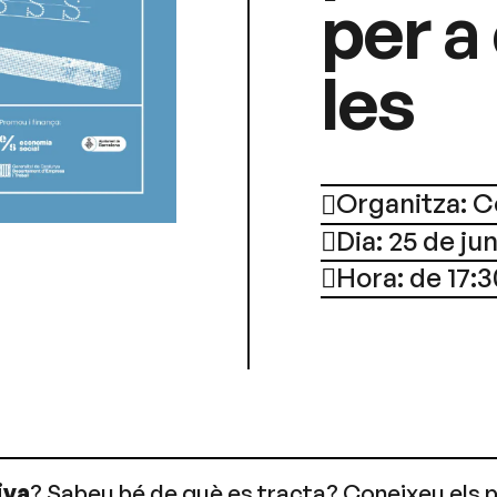
per a
les
Organitza: C
Dia: 25 de ju
Hora: de 17:3
iva
? Sabeu bé de què es tracta? Coneixeu els p