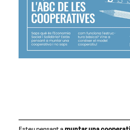
Esteu pensant a
muntar una cooperat