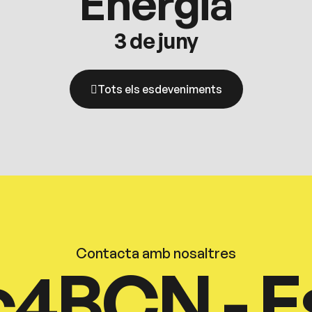
Energia
3 de juny
Tots els esdeveniments
Contacta amb nosaltres
c4BCN - E