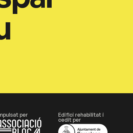
u
mpulsat per
Edifici rehabilitat i
cedit per