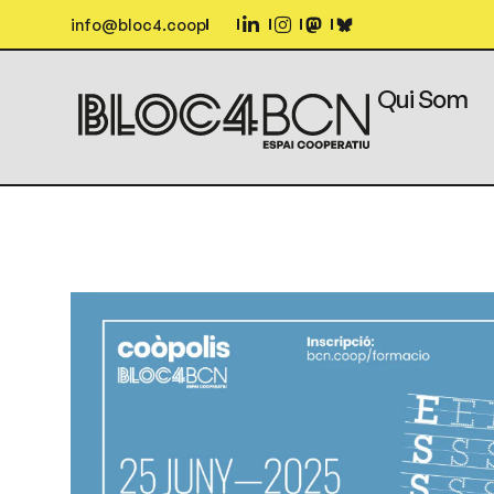
info@bloc4.coop
Qui Som