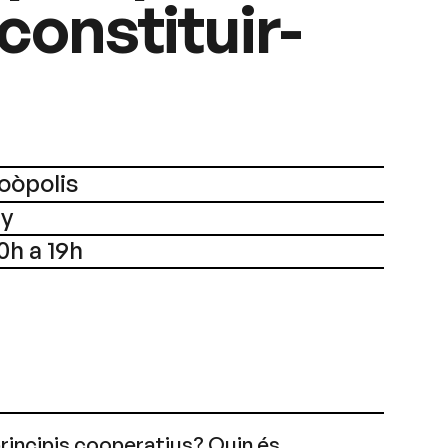
 constituir-
oòpolis
ny
0h a 19h
rincipis cooperatius? Quin és