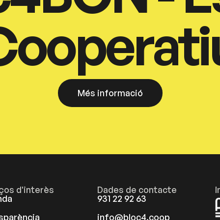
Cooperati
Més informació
aços d'interès
Dades de contacte
I
nda
931 22 92 63
sparència
info@bloc4.coop