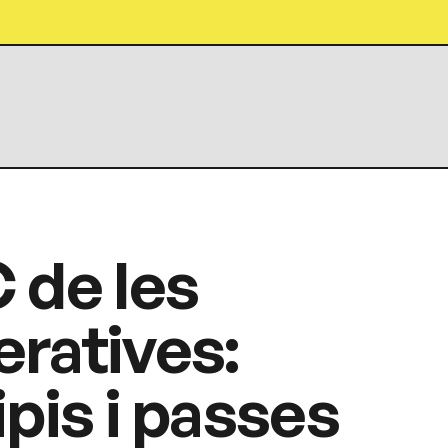
 de les
ratives:
ipis i passes