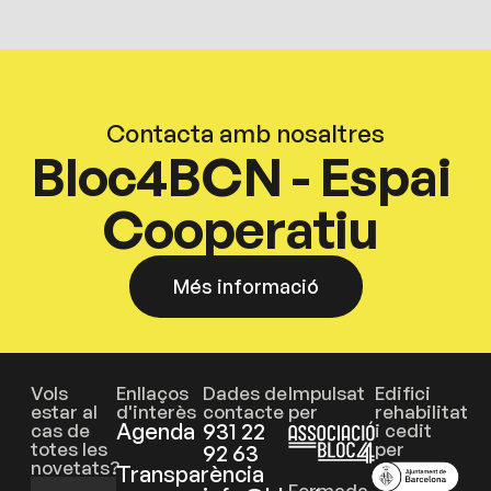
Contacta amb nosaltres
Bloc4BCN - Espai
Cooperatiu
Més informació
Vols
Enllaços
Dades de
Impulsat
Edifici
estar al
d'interès
contacte
per
rehabilitat
Agenda
931 22
cas de
i cedit
totes les
per
92 63
novetats?
Transparència
Formada