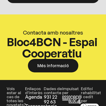
Contacta amb nosaltres
Bloc4BCN - Espai
Cooperatiu
Més informació
Vols
Enllaços
Dades de
Impulsat
Edifici
estar al
d'interès
contacte
per
rehabilitat
Agenda
931 22
cas de
i cedit
totes les
per
92 63
novetats?