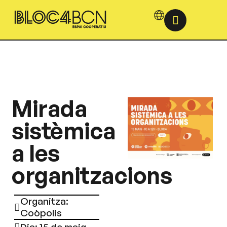
Mirada
sistèmica
a les
organitzacions
Organitza:
Coòpolis