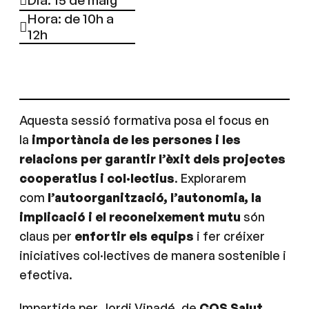
Dia: 15 de maig
Hora: de 10h a
12h
Aquesta sessió formativa posa el focus en
la
importància de les persones i les
relacions per garantir l’èxit dels projectes
cooperatius i col·lectius
. Explorarem
com
l’autoorganització, l’autonomia, la
implicació i el reconeixement mutu
són
claus per
enfortir els equips
i fer créixer
iniciatives col·lectives de manera sostenible i
efectiva.
Impartida per Jordi Vinadé, de
COS Salut
,