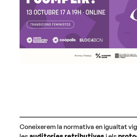
Coneixerem la normativa en igualtat vig
les
auditories retributives
i els
proto