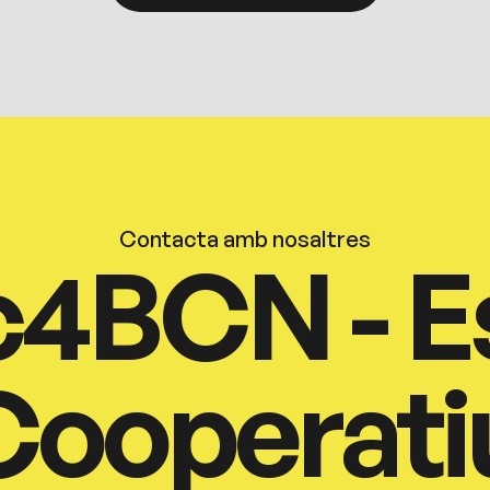
Contacta amb nosaltres
c4BCN - E
Cooperati