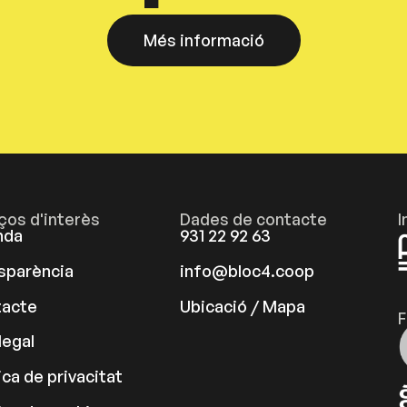
Més informació
aços d'interès
Dades de contacte
I
nda
931 22 92 63
sparència
info@bloc4.coop
acte
Ubicació / Mapa
F
legal
ica de privacitat