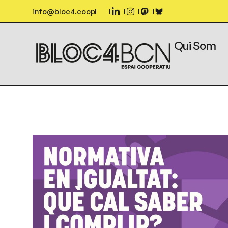
info@bloc4.coop
Qui Som