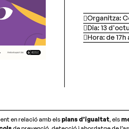
Organitza: C
Dia: 13 d'oct
Hora: de 17h 
ent en relació amb els
plans d’igualtat
, els
me
cols
de prevenció, detecció i abordatge de l’a