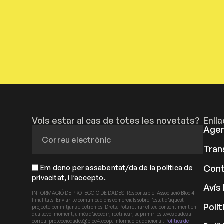
Vols estar al cas de totes les novetats?
Enll
Age
Tran
Cont
Em dono per assabentat/da de la política de
privacitat, i l’accepto.
Avís 
INFORMACIÓ DE PROTECCIÓ DE DADES. Responsable: Associació Bloc 4
Finalitats: Enviar-te comunicacions comercials sobre l’estat d’aquest
Polít
projecte per mitjans electrònics. Drets: Pots retirar el teu consentiment en
qualsevol moment, a més d’accedir, rectificar, suprimir les teves dades al
correu: protecciodades@bloc4.coop. Informació addicional:
Política de