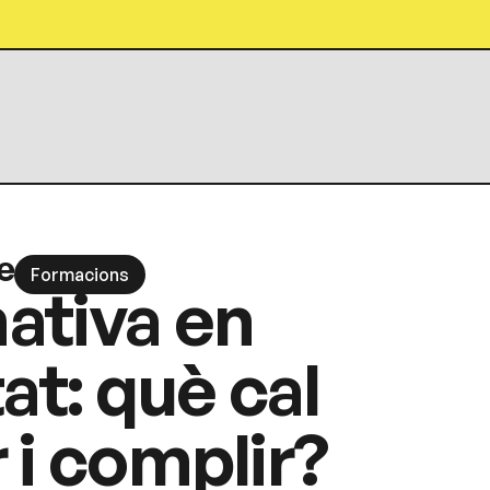
e
Formacions
ativa en
tat: què cal
 i complir?