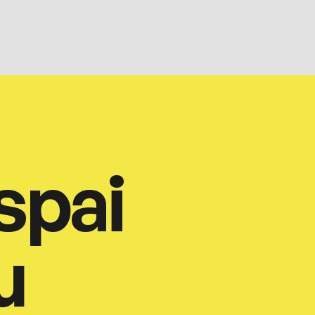
spai
u