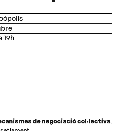
oòpolis
ubre
a 19h
canismes de negociació col·lectiva
,
ssetjament.