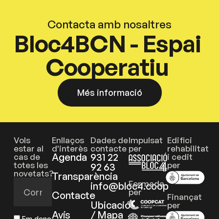
Contacta amb nosaltres
Bloc4BCN - Espai
Cooperatiu
Més informació
Vols
Enllaços
Dades de
Impulsat
Edifici
estar al
d'interès
contacte
per
rehabilitat
Agenda
931 22
cas de
i cedit
totes les
per
92 63
novetats?
Transparència
Formada
info@bloc4.coop
per
Contacte
Finançat
Ubicació
per
Avís
/ Mapa
Em dono