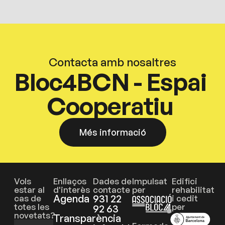
Contacta amb nosaltres
Bloc4BCN - Espai
Cooperatiu
Més informació
Vols
Enllaços
Dades de
Impulsat
Edifici
estar al
d'interès
contacte
per
rehabilitat
Agenda
931 22
cas de
i cedit
totes les
per
92 63
novetats?
Transparència