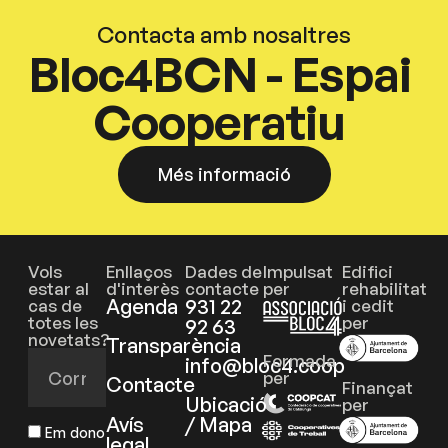
Contacta amb nosaltres
Bloc4BCN - Espai
Cooperatiu
Més informació
Vols
Enllaços
Dades de
Impulsat
Edifici
estar al
d'interès
contacte
per
rehabilitat
Agenda
931 22
cas de
i cedit
totes les
per
92 63
novetats?
Transparència
Formada
info@bloc4.coop
per
Contacte
Finançat
Ubicació
per
Avís
/ Mapa
Em dono
legal