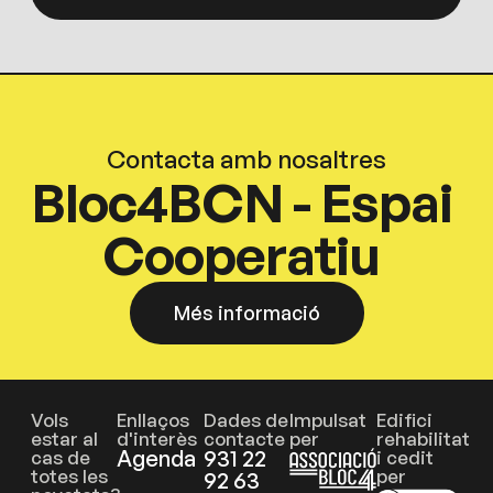
Contacta amb nosaltres
Bloc4BCN - Espai
Cooperatiu
Més informació
Vols
Enllaços
Dades de
Impulsat
Edifici
estar al
d'interès
contacte
per
rehabilitat
Agenda
931 22
cas de
i cedit
totes les
per
92 63