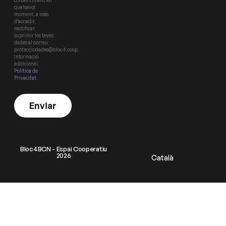
consentiment en
qualsevol
moment, a més
d’accedir,
rectificar,
suprimir les teves
dades al correu:
protecciodades@bloc4.coop.
Informació
addicional:
Política de
Privacitat
.
Enviar
Bloc4BCN - Espai Cooperatiu
2026
Català