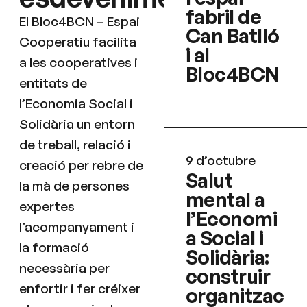
fabril de
El Bloc4BCN – Espai
Can Batlló
Cooperatiu facilita
i al
a les cooperatives i
Bloc4BCN
entitats de
l’Economia Social i
Solidària un entorn
de treball, relació i
9 d’octubre
creació per rebre de
Salut
la mà de persones
mental a
expertes
l’Economi
l’acompanyament i
a Social i
la formació
Solidària:
necessària per
construir
enfortir i fer créixer
organitzac