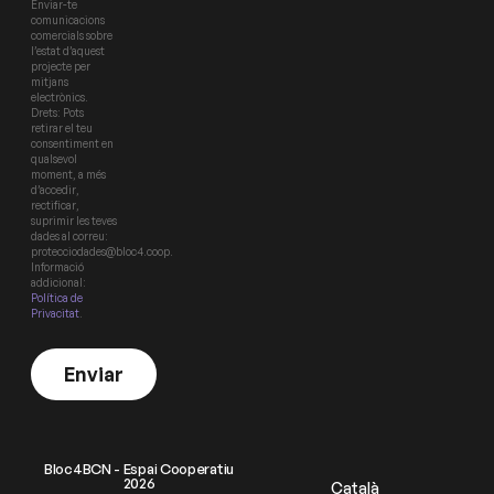
Enviar-te
comunicacions
comercials sobre
l’estat d’aquest
projecte per
mitjans
electrònics.
Drets: Pots
retirar el teu
consentiment en
qualsevol
moment, a més
d’accedir,
rectificar,
suprimir les teves
dades al correu:
protecciodades@bloc4.coop.
Informació
addicional:
Política de
Privacitat
.
Enviar
Bloc4BCN - Espai Cooperatiu
2026
Català