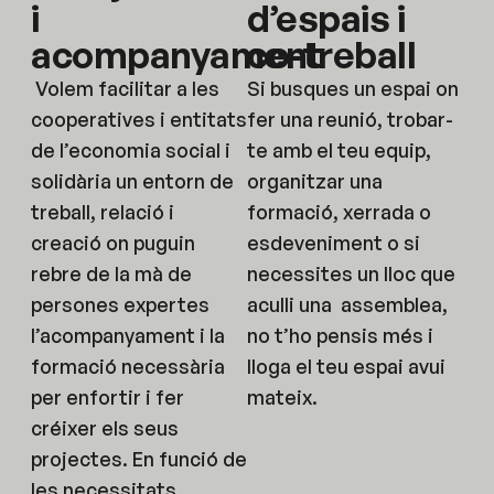
i
d’espais i
acompanyament
co-treball
Volem facilitar a les
Si busques un espai on
cooperatives i entitats
fer una reunió, trobar-
de l’economia social i
te amb el teu equip,
solidària un entorn de
organitzar una
treball, relació i
formació, xerrada o
creació on puguin
esdeveniment o si
rebre de la mà de
necessites un lloc que
persones expertes
aculli una assemblea,
l’acompanyament i la
no t’ho pensis més i
formació necessària
lloga el teu espai avui
per enfortir i fer
mateix.
créixer els seus
projectes. En funció de
les necessitats,