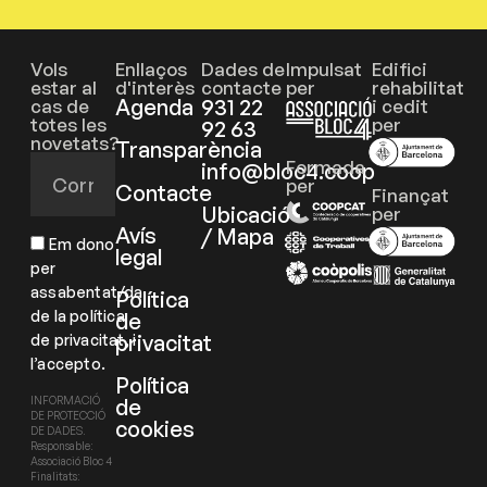
Vols
Enllaços
Dades de
Impulsat
Edifici
estar al
d'interès
contacte
per
rehabilitat
Agenda
931 22
cas de
i cedit
totes les
per
92 63
novetats?
Transparència
Formada
info@bloc4.coop
per
Contacte
Finançat
Ubicació
per
Avís
/ Mapa
Em dono
legal
per
assabentat/da
Política
de la política
de
privacitat
de privacitat, i
l’accepto.
Política
de
INFORMACIÓ
DE PROTECCIÓ
cookies
DE DADES.
Responsable:
Associació Bloc 4
Finalitats: