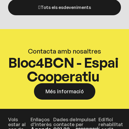
Tots els esdeveniments
Contacta amb nosaltres
Bloc4BCN - Espai
Cooperatiu
Més informació
Vols
Enllaços
Dades de
Impulsat
Edifici
estar al
d'interès
contacte
per
rehabilitat