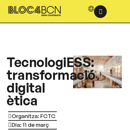
TecnologiESS:
transformació
digital
ètica
Organitza: FCTC
Dia: 11 de març