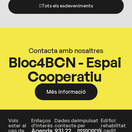
Tots els esdeveniments
Contacta amb nosaltres
Bloc4BCN - Espai
Cooperatiu
Més informació
Vols
Enllaços
Dades de
Impulsat
Edifici
estar al
d'interès
contacte
per
rehabilitat
Agenda
931 22
cas de
i cedit