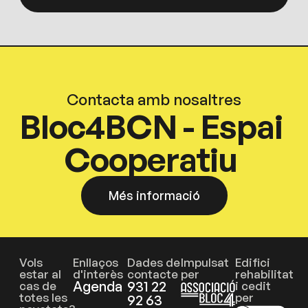
Contacta amb nosaltres
Bloc4BCN - Espai
Cooperatiu
Més informació
Vols
Enllaços
Dades de
Impulsat
Edifici
estar al
d'interès
contacte
per
rehabilitat
Agenda
931 22
cas de
i cedit
totes les
per
92 63