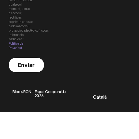
consentiment en
qualsevol
moment, a més
d’accedir,
rectificar,
suprimir les teves
dades al correu:
protecciodades@bloc4.coop.
Informació
addicional:
Política de
Privacitat
.
Enviar
Bloc4BCN - Espai Cooperatiu
2026
Català