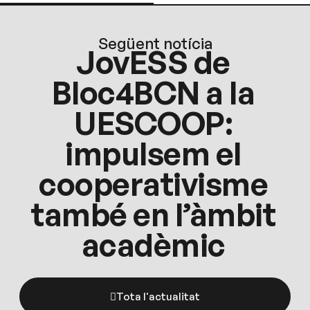
Següent notícia
JovESS de
Bloc4BCN a la
UESCOOP:
impulsem el
cooperativisme
també en l’àmbit
acadèmic
Tota l'actualitat