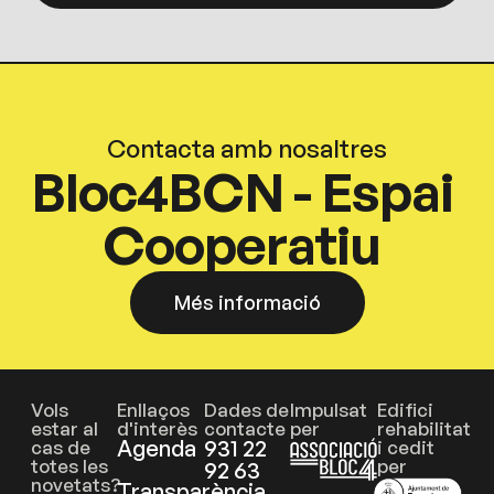
Contacta amb nosaltres
Bloc4BCN - Espai
Cooperatiu
Més informació
Vols
Enllaços
Dades de
Impulsat
Edifici
estar al
d'interès
contacte
per
rehabilitat
Agenda
931 22
cas de
i cedit
totes les
per
92 63
novetats?
Transparència