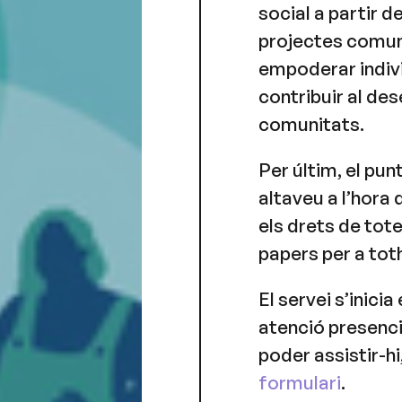
social a partir d
projectes comun
empoderar indivi
contribuir al de
comunitats.
Per últim, el pu
altaveu a l’hora
els drets de tote
papers per a to
El servei s’inici
atenció presencia
poder assistir-hi
formulari
.