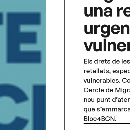
una r
urgen
vulner
Els drets de l
retallats, espe
vulnerables. Co
Cercle de Migr
nou punt d’ate
que s’emmarca 
Bloc4BCN.