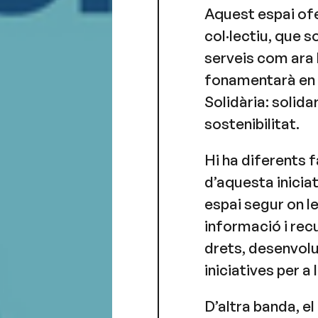
Aquest espai of
col·lectiu, que s
serveis com ara l
fonamentarà en e
Solidària: solida
sostenibilitat.
Hi ha diferents 
d’aquesta inicia
espai segur on l
informació i recu
drets, desenvolup
iniciatives per 
D’altra banda, el