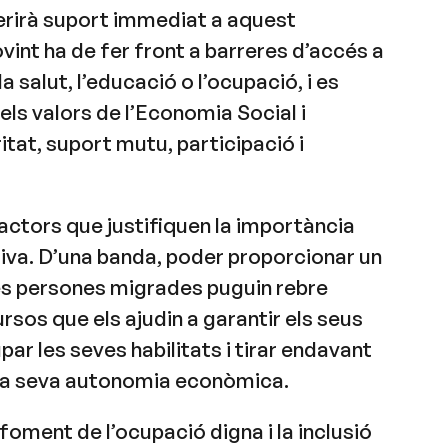
erirà suport immediat a aquest
ovint ha de fer front a barreres d’accés a
a salut, l’educació o l’ocupació, i es
ls valors de l’Economia Social i
ritat, suport mutu, participació i
factors que justifiquen la importància
tiva. D’una banda, poder proporcionar un
es persones migrades puguin rebre
rsos que els ajudin a garantir els seus
ar les seves habilitats i tirar endavant
a la seva autonomia econòmica.
 foment de l’ocupació digna i la inclusió