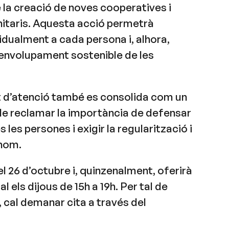
e la creació de noves cooperatives i
itaris. Aquesta acció permetrà
dualment a cada persona i, alhora,
senvolupament sostenible de les
nt d’atenció també es consolida com un
 de reclamar la importància de defensar
s les persones i exigir la regularització i
thom.
a el 26 d’octubre i, quinzenalment, oferirà
l els dijous de 15h a 19h. Per tal de
, cal demanar cita a través del