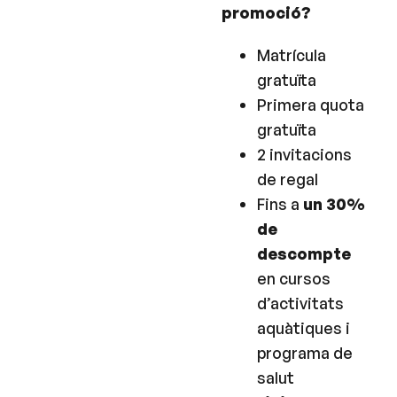
promoció?
Matrícula
gratuïta
Primera quota
gratuïta
2 invitacions
de regal
Fins a
un 30%
de
descompte
en cursos
d’activitats
aquàtiques i
programa de
salut