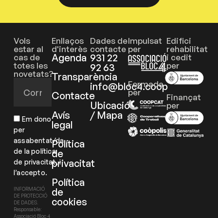
Vols
Enllaços
Dades de
Impulsat
Edifici
estar al
d'interès
contacte
per
rehabilitat
Agenda
931 22
cas de
i cedit
totes les
per
92 63
novetats?
Transparència
Formada
info@bloc4.coop
per
Contacte
Finançat
Ubicació
per
Avís
/ Mapa
Em dono
legal
per
assabentat/da
Política
de la política
de
privacitat
de privacitat, i
l’accepto.
Política
de
INFORMACIÓ
DE PROTECCIÓ
cookies
DE DADES.
Responsable:
Associació Bloc 4