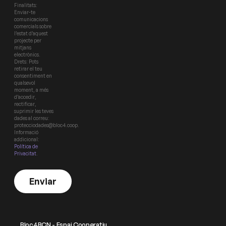
Finalitats:
Enviar-te
comunicacions
comercials sobre
l’estat d’aquest
projecte per
mitjans
electrònics.
Drets: Pots
retirar el teu
consentiment en
qualsevol
moment, a més
d’accedir,
rectificar,
suprimir les teves
dades al correu:
protecciodades@bloc4.coop.
Informació
addicional:
Política de
Privacitat
.
Enviar
Bloc4BCN - Espai Cooperatiu