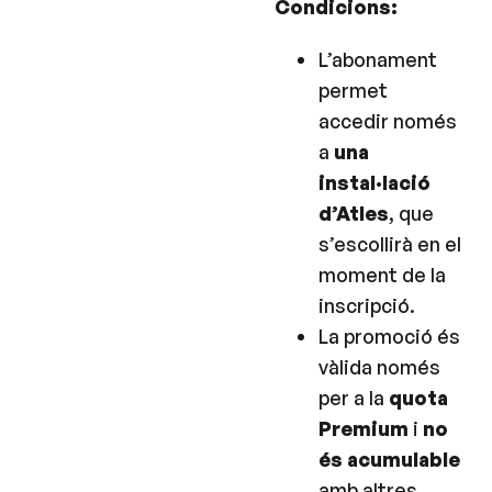
Condicions:
L’abonament
permet
accedir només
a
una
instal·lació
d’Atles
, que
s’escollirà en el
moment de la
inscripció.
La promoció és
vàlida només
per a la
quota
Premium
i
no
és acumulable
amb altres