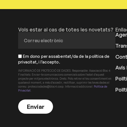
Vols estar al cas de totes les novetats?
Enll
Age
Tran
Cont
Em dono per assabentat/da de la política de
privacitat, i l’accepto.
Avís 
INFORMACIÓ DE PROTECCIÓ DE DADES. Responsable: Associació Bloc 4
Finalitats: Enviar-te comunicacions comercials sobre l’estat d’aquest
Polít
projecte per mitjans electrònics. Drets: Pots retirar el teu consentiment en
qualsevol moment, a més d’accedir, rectificar, suprimir les teves dades al
correu: protecciodades@bloc4.coop. Informació addicional:
Política de
Polí
Privacitat
.
Enviar