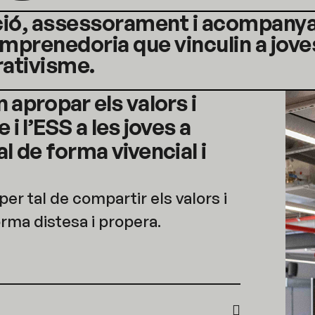
ció, assessorament i acompanya
’emprenedoria que vinculin a jov
erativisme.
 apropar els valors i
i l’ESS a les joves a
al de forma vivencial i
er tal de compartir els valors i
orma distesa i propera.