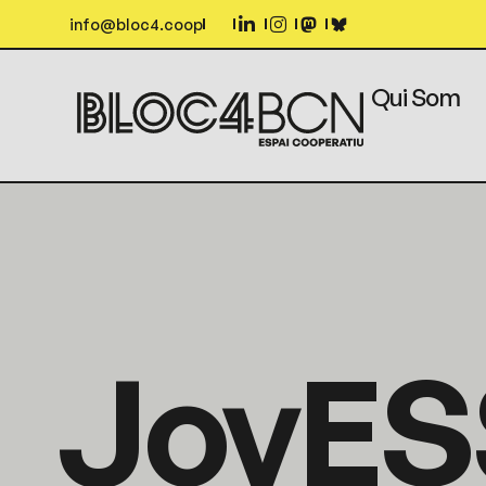
info@bloc4.coop
Qui Som
JovES