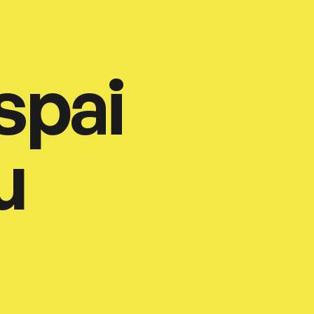
spai
u