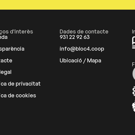
aços d'interès
Dades de contacte
I
nda
931 22 92 63
sparència
info@bloc4.coop
acte
Ubicació / Mapa
F
legal
ica de privacitat
tica de cookies