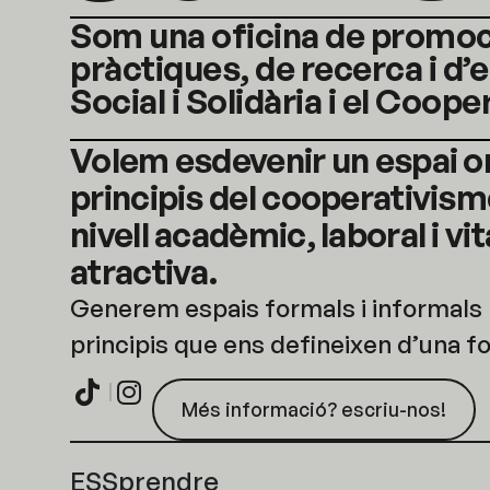
Som una oficina de promo
pràctiques, de recerca i d
Social i Solidària i el Coop
Volem esdevenir un espai on
principis del cooperativisme 
nivell acadèmic, laboral i vit
atractiva.
Generem espais formals i informals p
principis que ens defineixen d’una f
Més informació? escriu-nos!
ESSprendre