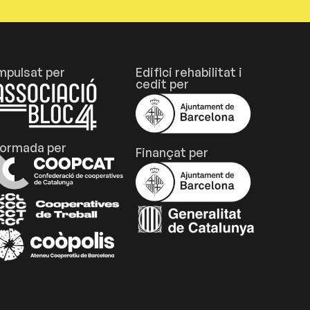
mpulsat per
Edifici rehabilitat i
cedit per
ormada per
Finançat per