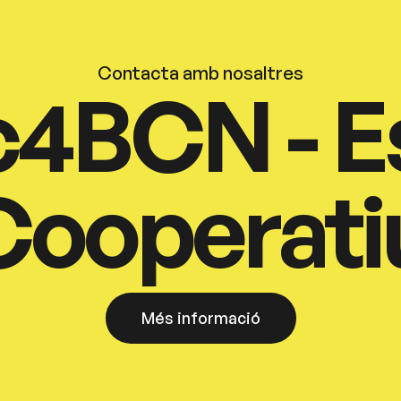
Contacta amb nosaltres
c4BCN - E
Cooperati
Més informació